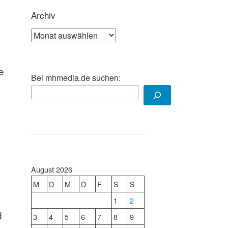
Archiv
Archiv
e
Bei mhmedia.de suchen:
n
August 2026
M
D
M
D
F
S
S
1
2
d
3
4
5
6
7
8
9