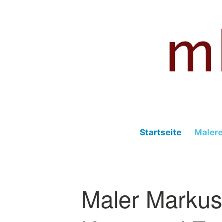
Zum
Inhalt
springen
Fotografie – Malerei – Musik – Blog
mhmedia.de
Startseite
Malere
Maler Markus