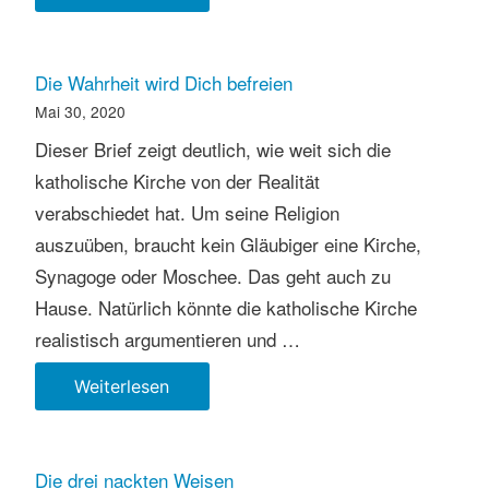
mit
Wasserpistolen!
Die Wahrheit wird Dich befreien
Mai 30, 2020
Dieser Brief zeigt deutlich, wie weit sich die
katholische Kirche von der Realität
verabschiedet hat. Um seine Religion
auszuüben, braucht kein Gläubiger eine Kirche,
Synagoge oder Moschee. Das geht auch zu
Hause. Natürlich könnte die katholische Kirche
realistisch argumentieren und …
Die
Weiterlesen
Wahrheit
wird
Dich
Die drei nackten Weisen