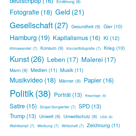
deutschpop
(16)
Ernährung
(8)
Geld
(21)
Fotografie
(18)
Gesellschaft
(27)
Gier
(10)
Gesundheit
(9)
Hamburg
(19)
Kapitalismus
(16)
KI
(12)
Krieg
(10)
Konsum
(9)
Klimawandel
(7)
Konzertfotografie
(7)
Kunst
(26)
Leben
(17)
Malerei
(17)
Medien
(11)
Musik
(11)
Mann
(9)
Musikvideo
(18)
Papier
(16)
Männer
(9)
Politik
(38)
Porträt
(13)
Reportage
(6)
Satire
(15)
SPD
(13)
Singer-Songwriter
(7)
Trump
(13)
Umwelt
(9)
Umweltschutz
(9)
USA
(6)
Zeichnung
(11)
Wahlkampf
(7)
Werbung
(7)
Wirtschaft
(7)