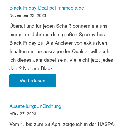
Black Friday Deal bei mhmedia.de
November 23, 2023
Überall und für jeden Scheiß donnern sie uns
einmal im Jahr mit dem großen Sparmythos
Black Friday zu. Als Anbieter von exklusiven
Inhalten mit herausragender Qualität will auch
ich dieses Jahr dabei sein. Vielleicht jetzt jedes
Jahr? Nur am Black …
Black
Weiterlesen
Friday
Deal
bei
Ausstellung:UnOrdnung
mhmedia.de
März 27, 2023
Vom 1. bis zum 28 April zeige ich in der HASPA-