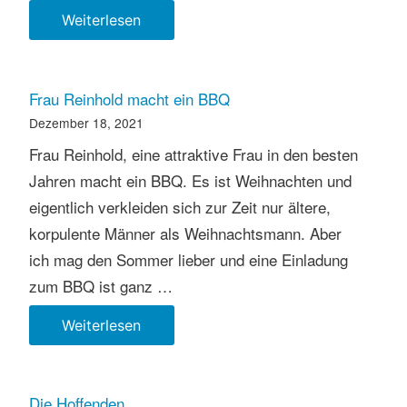
Die
Weiterlesen
Bilder
der
Ausstellung
Frau Reinhold macht ein BBQ
| Malerei
Dezember 18, 2021
&
Frau Reinhold, eine attraktive Frau in den besten
Fotografie
Jahren macht ein BBQ. Es ist Weihnachten und
eigentlich verkleiden sich zur Zeit nur ältere,
korpulente Männer als Weihnachtsmann. Aber
ich mag den Sommer lieber und eine Einladung
zum BBQ ist ganz …
Frau
Weiterlesen
Reinhold
macht
ein
Die Hoffenden