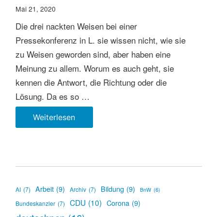
befreien
Mai 21, 2020
Die drei nackten Weisen bei einer
Pressekonferenz in L. sie wissen nicht, wie sie
zu Weisen geworden sind, aber haben eine
Meinung zu allem. Worum es auch geht, sie
kennen die Antwort, die Richtung oder die
Lösung. Da es so …
Die
Weiterlesen
drei
nackten
Weisen
Arbeit
(9)
Bildung
(9)
AI
(7)
Archiv
(7)
BnW
(6)
CDU
(10)
Corona
(9)
Bundeskanzler
(7)