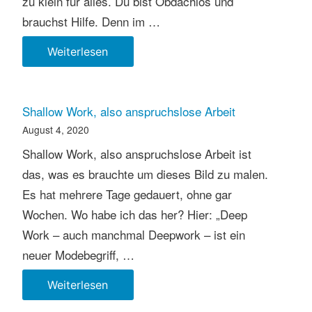
zu klein für alles. Du bist Obdachlos und
brauchst Hilfe. Denn im …
Wenn
Weiterlesen
ein
Zelt
dein
Shallow Work, also anspruchslose Arbeit
zu
August 4, 2020
Hause
Shallow Work, also anspruchslose Arbeit ist
ist.
das, was es brauchte um dieses Bild zu malen.
Es hat mehrere Tage gedauert, ohne gar
Wochen. Wo habe ich das her? Hier: „Deep
Work – auch manchmal Deepwork – ist ein
neuer Modebegriff, …
Shallow
Weiterlesen
Work,