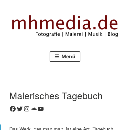
Zum
Inhalt
springen
Fotografie – Malerei – Musik – Blog
mhmedia.de
Menü
Malerisches Tagebuch
Facebook
Twitter
Instagram
SoundCloud
YouTube
Das Werk, das man malt, ist eine Art, Tagebuch