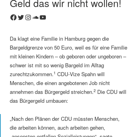
Geld das wir nicht wollen!
4
Facebook
Twitter
Instagram
SoundCloud
YouTube
K
o
m
Da klagt eine Familie in Hamburg gegen die
m
e
Bargeldgrenze von 50 Euro, weil es für eine Familie
n
mit kleinen Kindern – ob geboren oder ungeboren –
t
schwer ist mit so wenig Bargeld im Alltag
a
1
zurechtzukommen.
CDU-Vize Spahn will
r
Menschen, die einen angebotenen Job nicht
e
2
annehmen das Bürgergeld streichen.
Die CDU will
das Bürgergeld umbauen:
„Nach den Plänen der CDU müssten Menschen,
die arbeiten können, auch arbeiten gehen,
„ansonsten entfallen Sozialleistungen“, sagte