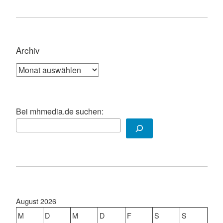
Archiv
Archiv
Bei mhmedia.de suchen:
August 2026
M
D
M
D
F
S
S