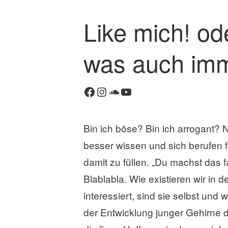
Like mich! od
K
o
was auch im
m
m
e
Facebook
Instagram
SoundCloud
YouTube
n
t
a
Bin ich böse? Bin ich arrogant? Ne
r
besser wissen und sich berufen
h
i
damit zu füllen. „Du machst das f
n
Blablabla. Wie existieren wir in
t
interessiert, sind sie selbst un
e
r
der Entwicklung junger Gehirne d
l