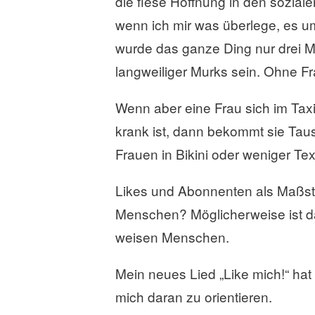
die fiese Hoffnung in den soziale
a
s
wenn ich mir was überlege, es um
s
wurde das ganze Ding nur drei M
e
langweiliger Murks sein. Ohne Fr
n
Wenn aber eine Frau sich im Taxi
krank ist, dann bekommt sie T
Frauen in Bikini oder weniger Text
Likes und Abonnenten als Maßstab
Menschen? Möglicherweise ist da
weisen Menschen.
Mein neues Lied „Like mich!“ ha
mich daran zu orientieren.