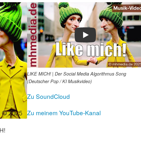
Play
LIKE MICH! | Der Social Media Algorithmus Song
(Deutscher Pop / KI Musikvideo)
Zu SoundCloud
Zu meinem YouTube-Kanal
H!