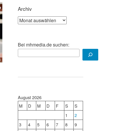
Archiv
Archiv
Bei mhmedia.de suchen:
August 2026
M
D
M
D
F
S
S
1
2
3
4
5
6
7
8
9