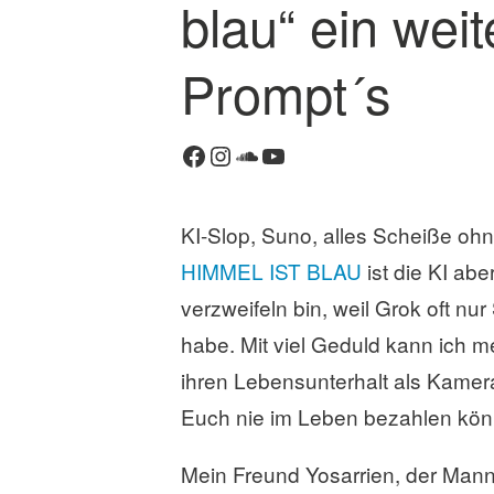
blau“ ein wei
m
e
n
Prompt´s
t
a
r
Facebook
Instagram
SoundCloud
YouTube
h
i
n
KI-Slop, Suno, alles Scheiße ohn
t
HIMMEL IST BLAU
ist die KI abe
e
r
verzweifeln bin, weil Grok oft nu
l
habe. Mit viel Geduld kann ich me
a
ihren Lebensunterhalt als Kamer
s
s
Euch nie im Leben bezahlen kön
e
n
Mein Freund Yosarrien, der Mann 