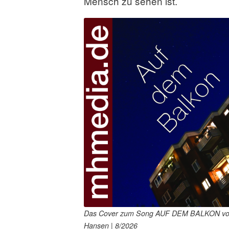
Mensch zu sehen ist.
a
s
s
e
n
Das Cover zum Song AUF DEM BALKON vo
Hansen | 8/2026