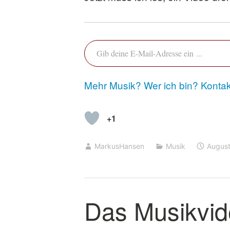
Gib deine E-Mail-Adresse ein …
Mehr Musik?
Wer ich bin?
Kontak
+1
MarkusHansen
Musik
August
Das Musikvid
K
o
m