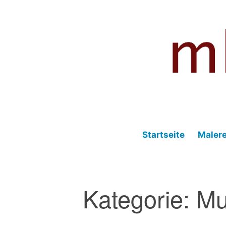
Zum
Inhalt
springen
Fotografie – Malerei – Musik – Blog
mhmedia.de
Startseite
Malere
Kategorie:
Mu