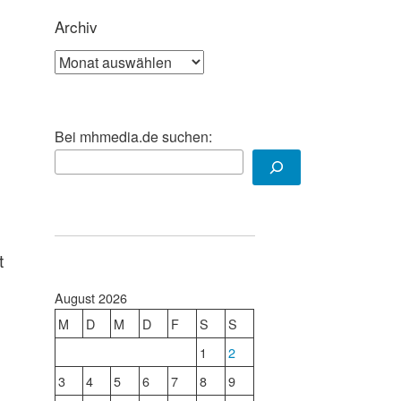
Archiv
Archiv
Bei mhmedia.de suchen:
t
August 2026
M
D
M
D
F
S
S
1
2
3
4
5
6
7
8
9