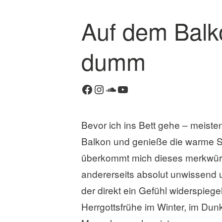
Auf dem Balko
K
o
dumm
m
m
e
Facebook
Instagram
SoundCloud
YouTube
n
t
a
Bevor ich ins Bett gehe – meist
r
Balkon und genieße die warme S
h
i
überkommt mich dieses merkwürdi
n
andererseits absolut unwissend 
t
der direkt ein Gefühl widerspiegel
e
r
Herrgottsfrühe im Winter, im Dun
l