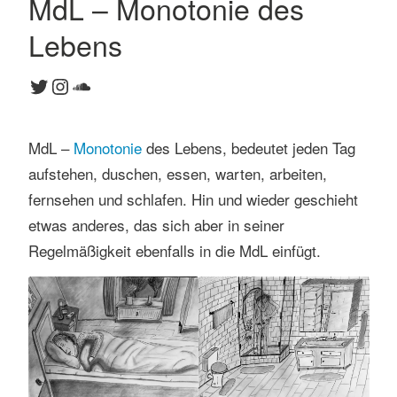
MdL – Monotonie des
K
Lebens
o
m
Twitter
Instagram
SoundCloud
m
e
n
MdL –
Monotonie
des Lebens, bedeutet jeden Tag
t
aufstehen, duschen, essen, warten, arbeiten,
a
r
fernsehen und schlafen. Hin und wieder geschieht
h
etwas anderes, das sich aber in seiner
i
Regelmäßigkeit ebenfalls in die MdL einfügt.
n
t
e
r
l
a
s