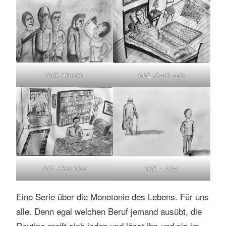
MdL Alkohol
MdL Krank sein
MdL Alles Mist
MdL – Alter
Eine Serie über die Monotonie des Lebens. Für uns
alle. Denn egal welchen Beruf jemand ausübt, die
Routine greift sich jeden und lässt ihn und sie im