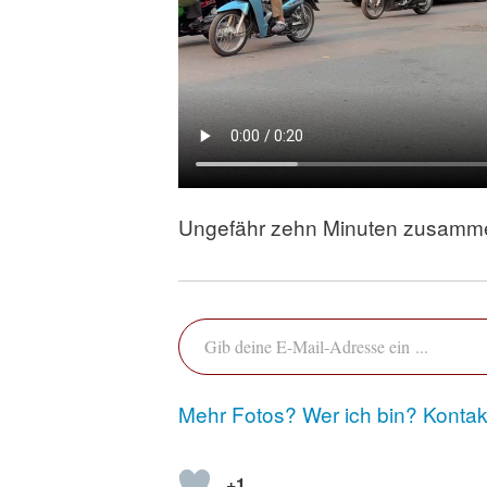
Ungefähr zehn Minuten zusamme
Gib deine E-Mail-Adresse ein …
Mehr Fotos?
Wer ich bin?
Kontak
+1