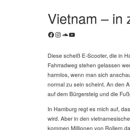
Vietnam – in 
K
o
Facebook
Instagram
SoundCloud
YouTube
m
m
e
Diese scheiß E-Scooter, die in 
n
t
Fahrradweg stehen gelassen werd
a
harmlos, wenn man sich anschaut
r
normal zu sein scheint. An den A
h
i
auf dem Bürgersteig und die Fuß
n
t
In Hamburg regt es mich auf, dass
e
wird. Aber in den vietnamesische
r
l
kommen Millionen von Rollern da