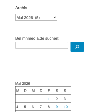
Archiv
Archiv
Fleisch kaufen für das Abendessen in Hanoi
Bei mhmedia.de suchen:
Mai 2026
M
D
M
D
F
S
S
1
2
3
4
5
6
7
8
9
10