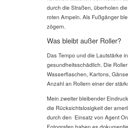
a
durch die Straßen, überholen die 
s
s
roten Ampeln. Als Fußgänger ble
e
zögern.
n
Was bleibt außer Roller?
Das Tempo und die Lautstärke in
gesundheitsschädlich. Die Rolle
Wasserflaschen, Kartons, Gänse 
Anzahl an Rollern einer der stärk
Mein zweiter bleibender Eindruck
die Rücksichtslosigkeit der amer
durch den Einsatz von Agent Ora
Fotografen haben es dokumentie