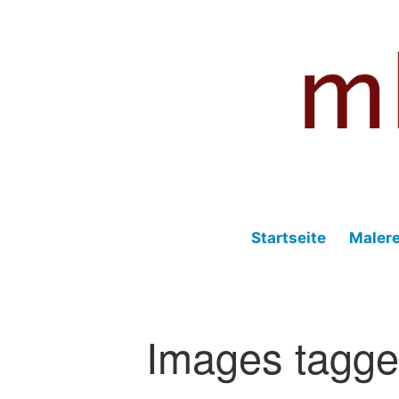
Zum
Inhalt
springen
Fotografie – Malerei – Musik – Blog
mhmedia.de
Startseite
Malere
Images tagge