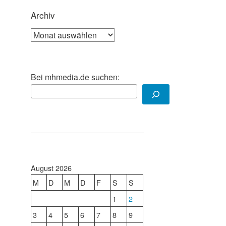
Archiv
Archiv
Bei mhmedia.de suchen:
August 2026
M
D
M
D
F
S
S
1
2
3
4
5
6
7
8
9