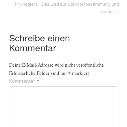
Post
Next
Privilegiert – Das Lied zur Standortbestimmung und
Post
Demut
Schreibe einen
Kommentar
Deine E-Mail-Adresse wird nicht veröffentlicht.
Erforderliche Felder sind mit
markiert
*
*
Kommentar