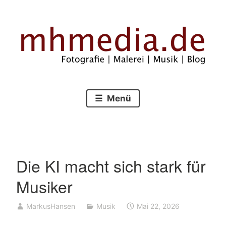
Zum
Inhalt
springen
Fotografie – Malerei – Musik – Blog
mhmedia.de
Menü
Die KI macht sich stark für
Musiker
MarkusHansen
Musik
Mai 22, 2026