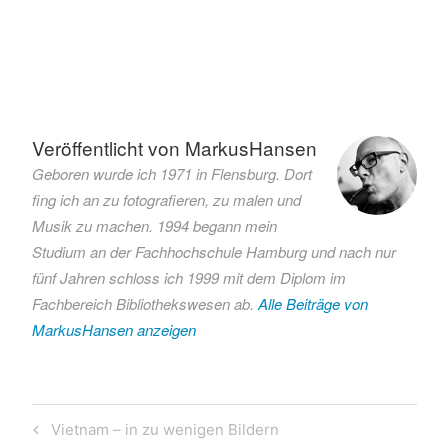
Verschlagwortet
mit
AI
Veröffentlicht von
MarkusHansen
armutundmusik
Geboren wurde ich 1971 in Flensburg. Dort
KI
fing ich an zu fotografieren, zu malen und
Musik
Musik zu machen. 1994 begann mein
Musikerleben
Studium an der Fachhochschule Hamburg und nach nur
Spotify
fünf Jahren schloss ich 1999 mit dem Diplom im
Fachbereich Bibliothekswesen ab.
Alle Beiträge von
MarkusHansen anzeigen
Beitragsnavigation
Previous
Vietnam – in zu wenigen Bildern