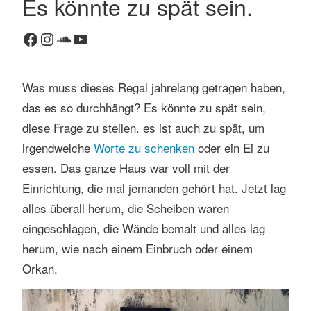
Es könnte zu spät sein.
K
Facebook
Instagram
SoundCloud
YouTube
o
m
m
Was muss dieses Regal jahrelang getragen haben,
e
n
das es so durchhängt? Es könnte zu spät sein,
t
diese Frage zu stellen. es ist auch zu spät, um
a
irgendwelche
Worte zu schenken
oder ein Ei zu
r
essen. Das ganze Haus war voll mit der
h
Einrichtung, die mal jemanden gehört hat. Jetzt lag
i
n
alles überall herum, die Scheiben waren
t
eingeschlagen, die Wände bemalt und alles lag
e
herum, wie nach einem Einbruch oder einem
r
Orkan.
l
a
s