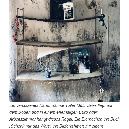
s
e
n
Ein verlassenes Haus, Räume voller Müll, vieles liegt auf
dem Boden und in einem ehemaligen Büro oder
Arbeitszimmer hängt dieses Regal. Ein Eierbecher, ein Buch
„Schenk mir das Wort“, ein Bilderrahmen mit einem