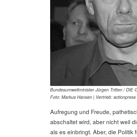
a
s
s
e
n
Bundesumweltminister Jürgen Tritten / DIE 
Foto: Markus Hansen | Vertrieb: actionpress
Aufregung und Freude, pathetisc
abschaltet wird, aber nicht weil 
als es einbringt. Aber, die Politik