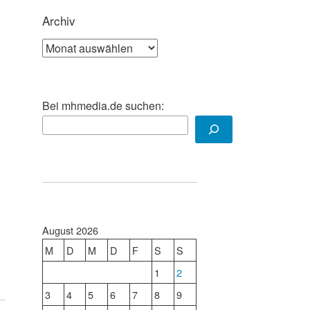
Archiv
Archiv
Bei mhmedia.de suchen:
August 2026
M
D
M
D
F
S
S
1
2
3
4
5
6
7
8
9