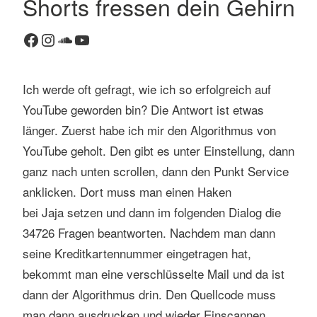
Shorts fressen dein Gehirn
K
Facebook
Instagram
SoundCloud
YouTube
o
m
m
Ich werde oft gefragt, wie ich so erfolgreich auf
e
n
YouTube geworden bin? Die Antwort ist etwas
t
länger. Zuerst habe ich mir den Algorithmus von
a
YouTube geholt. Den gibt es unter Einstellung, dann
r
ganz nach unten scrollen, dann den Punkt Service
h
anklicken. Dort muss man einen Haken
i
n
bei Jaja setzen und dann im folgenden Dialog die
t
34726 Fragen beantworten. Nachdem man dann
e
seine Kreditkartennummer eingetragen hat,
r
bekommt man eine verschlüsselte Mail und da ist
l
dann der Algorithmus drin. Den Quellcode muss
a
s
man dann ausdrucken und wieder Einscannen, …