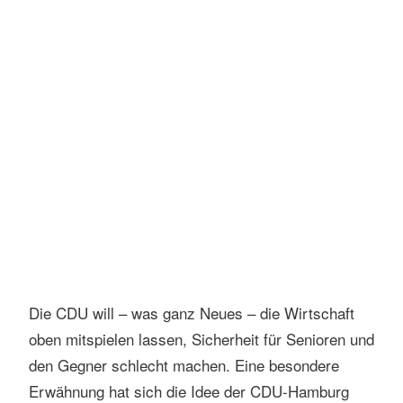
s
e
n
Foto: Markus Hansen | Vertrieb: actionpress
Die CDU will – was ganz Neues – die Wirtschaft
oben mitspielen lassen, Sicherheit für Senioren und
den Gegner schlecht machen. Eine besondere
Erwähnung hat sich die Idee der CDU-Hamburg