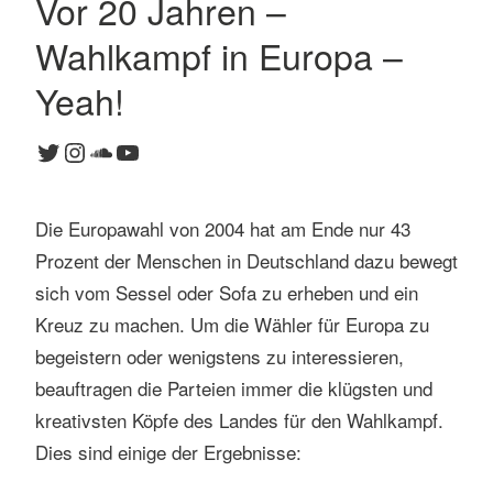
Vor 20 Jahren –
K
Wahlkampf in Europa –
o
m
Yeah!
m
e
Twitter
Instagram
SoundCloud
YouTube
n
t
a
Die Europawahl von 2004 hat am Ende nur 43
r
Prozent der Menschen in Deutschland dazu bewegt
h
sich vom Sessel oder Sofa zu erheben und ein
i
Kreuz zu machen. Um die Wähler für Europa zu
n
t
begeistern oder wenigstens zu interessieren,
e
beauftragen die Parteien immer die klügsten und
r
kreativsten Köpfe des Landes für den Wahlkampf.
l
Dies sind einige der Ergebnisse:
a
s