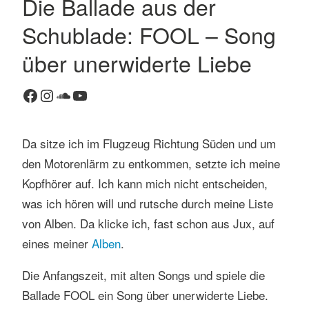
Die Ballade aus der
K
Schublade: FOOL – Song
o
m
über unerwiderte Liebe
m
e
Facebook
Instagram
SoundCloud
YouTube
n
t
a
Da sitze ich im Flugzeug Richtung Süden und um
r
den Motorenlärm zu entkommen, setzte ich meine
h
Kopfhörer auf. Ich kann mich nicht entscheiden,
i
was ich hören will und rutsche durch meine Liste
n
t
von Alben. Da klicke ich, fast schon aus Jux, auf
e
eines meiner
Alben
.
r
l
Die Anfangszeit, mit alten Songs und spiele die
a
Ballade FOOL ein Song über unerwiderte Liebe.
s