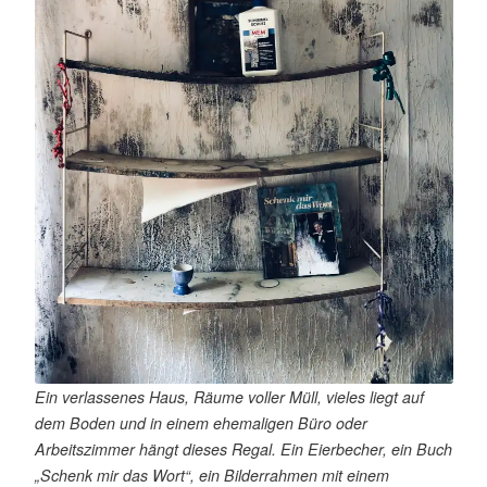
s
e
n
Ein verlassenes Haus, Räume voller Müll, vieles liegt auf
dem Boden und in einem ehemaligen Büro oder
Arbeitszimmer hängt dieses Regal. Ein Eierbecher, ein Buch
„Schenk mir das Wort“, ein Bilderrahmen mit einem