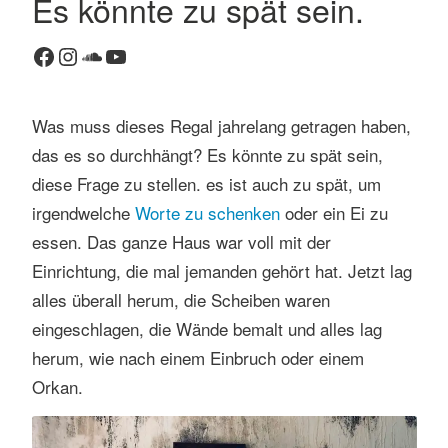
Es könnte zu spät sein.
K
Facebook
Instagram
SoundCloud
YouTube
o
m
m
Was muss dieses Regal jahrelang getragen haben,
e
n
das es so durchhängt? Es könnte zu spät sein,
t
diese Frage zu stellen. es ist auch zu spät, um
a
irgendwelche
Worte zu schenken
oder ein Ei zu
r
essen. Das ganze Haus war voll mit der
h
Einrichtung, die mal jemanden gehört hat. Jetzt lag
i
n
alles überall herum, die Scheiben waren
t
eingeschlagen, die Wände bemalt und alles lag
e
herum, wie nach einem Einbruch oder einem
r
Orkan.
l
a
s