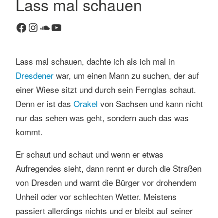
Lass mal schauen
K
Facebook
Instagram
SoundCloud
YouTube
o
m
m
Lass mal schauen, dachte ich als ich mal in
e
n
Dresdener
war, um einen Mann zu suchen, der auf
t
einer Wiese sitzt und durch sein Fernglas schaut.
a
Denn er ist das
Orakel
von Sachsen und kann nicht
r
nur das sehen was geht, sondern auch das was
h
kommt.
i
n
Er schaut und schaut und wenn er etwas
t
e
Aufregendes sieht, dann rennt er durch die Straßen
r
von Dresden und warnt die Bürger vor drohendem
l
Unheil oder vor schlechten Wetter. Meistens
a
passiert allerdings nichts und er bleibt auf seiner
s