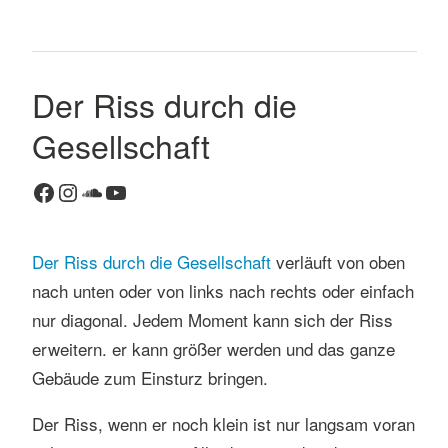
Der Riss durch die
K
o
Gesellschaft
m
m
Facebook
Instagram
SoundCloud
YouTube
e
n
t
Der Riss durch die Gesellschaft
verläuft von oben
a
r
nach unten oder von links nach rechts oder einfach
h
nur diagonal. Jedem Moment kann sich der Riss
i
erweitern. er kann größer werden und das ganze
n
Gebäude zum Einsturz bringen.
t
e
Der Riss, wenn er noch klein ist nur langsam voran
r