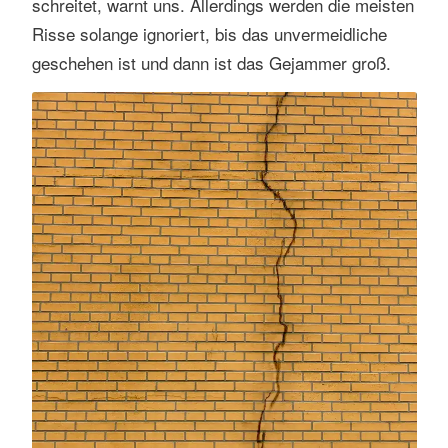
schreitet, warnt uns. Allerdings werden die meisten
l
a
Risse solange ignoriert, bis das unvermeidliche
s
geschehen ist und dann ist das Gejammer groß.
s
e
n