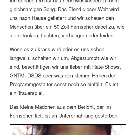
Ich schaue fern ist das neue Musikvideo zu dem
s
gleichnamigen Song. Das Elend dieser Welt wird
e
uns nach Hause geliefert und wir schauen den
n
Menschen über ein 50 Zoll Fernseher dabei zu, wie
sie ertrinken, flüchten, verhungern oder leiden.
Wenn es zu krass wird oder es uns schon
langweilt, schalten wir um. Abgestumpft wie wir
sind, beschäftigen wir uns lieber mit Rate-Shows,
GNTM, DSDS oder was den kleinen Hirnen der
Programmgestalter sonst noch so einfällt. Es ist
ein Trauerspiel.
Das kleine Mädchen aus dem Bericht, der im
Fernsehen lief, ist an Unterernährung gestorben.