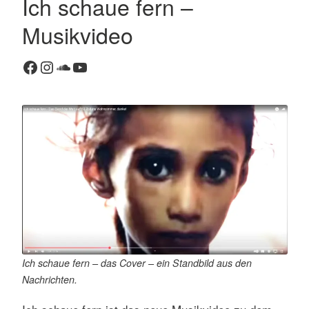
Ich schaue fern –
K
Musikvideo
o
m
Facebook
Instagram
SoundCloud
YouTube
m
e
n
t
a
r
h
i
n
t
e
r
Ich schaue fern – das Cover – ein Standbild aus den
l
Nachrichten.
a
s