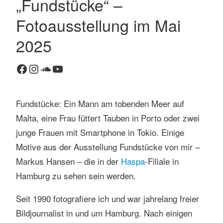
„Fundstücke“ –
K
Fotoausstellung im Mai
o
m
2025
m
e
Facebook
Instagram
SoundCloud
YouTube
n
t
a
Fundstücke: Ein Mann am tobenden Meer auf
r
Malta, eine Frau füttert Tauben in Porto oder zwei
h
junge Frauen mit Smartphone in Tokio. Einige
i
Motive aus der Ausstellung Fundstücke von mir –
n
t
Markus Hansen – die in der
Haspa
-Filiale in
e
Hamburg zu sehen sein werden.
r
l
Seit 1990 fotografiere ich und war jahrelang freier
a
Bildjournalist in und um Hamburg. Nach einigen
s