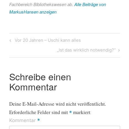
Stille
Fachbereich Bibliothekswesen ab.
Alle Beiträge von
MarkusHansen anzeigen
Beitragsnavigation
Previous
Vor 20 Jahren – Uschi kann alles
Post
Next
„Ist das wirklich notwendig?“
Post
Schreibe einen
Kommentar
Deine E-Mail-Adresse wird nicht veröffentlicht.
Erforderliche Felder sind mit
markiert
*
*
Kommentar