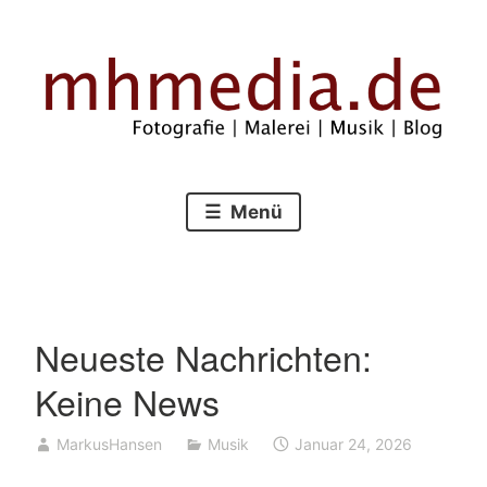
Zum
Inhalt
springen
Fotografie – Malerei – Musik – Blog
mhmedia.de
Menü
Neueste Nachrichten:
Keine News
MarkusHansen
Musik
Januar 24, 2026