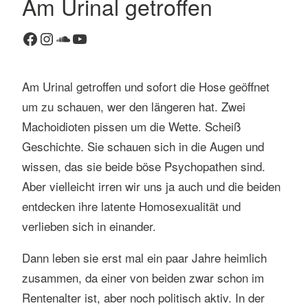
Am Urinal getroffen
K
Facebook
Instagram
SoundCloud
YouTube
o
m
m
Am Urinal getroffen und sofort die Hose geöffnet
e
n
um zu schauen, wer den längeren hat. Zwei
t
Machoidioten pissen um die Wette. Scheiß
a
Geschichte. Sie schauen sich in die Augen und
r
wissen, das sie beide böse Psychopathen sind.
h
Aber vielleicht irren wir uns ja auch und die beiden
i
n
entdecken ihre latente Homosexualität und
t
verlieben sich in einander.
e
r
Dann leben sie erst mal ein paar Jahre heimlich
l
zusammen, da einer von beiden zwar schon im
a
Rentenalter ist, aber noch politisch aktiv. In der
s