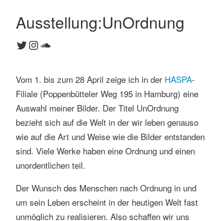
Ausstellung:UnOrdnung
K
Twitter
Instagram
SoundCloud
o
m
m
Vom 1. bis zum 28 April zeige ich in der
HASPA
-
e
n
Filiale (Poppenbütteler Weg 195 in Hamburg) eine
t
Auswahl meiner Bilder. Der Titel UnOrdnung
a
bezieht sich auf die Welt in der wir leben genauso
r
wie auf die Art und Weise wie die Bilder entstanden
h
sind. Viele Werke haben eine Ordnung und einen
i
n
unordentlichen teil.
t
e
Der Wunsch des Menschen nach Ordnung in und
r
um sein Leben erscheint in der heutigen Welt fast
l
unmöglich zu realisieren. Also schaffen wir uns
a