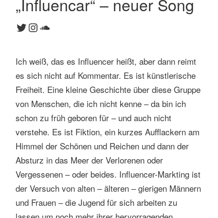
„Influencar“ – neuer Song
1
Twitter
Instagram
SoundCloud
K
o
m
Ich weiß, das es Influencer heißt, aber dann reimt
m
e
es sich nicht auf Kommentar. Es ist künstlerische
n
Freiheit. Eine kleine Geschichte über diese Gruppe
t
von Menschen, die ich nicht kenne – da bin ich
a
schon zu früh geboren für – und auch nicht
r
verstehe. Es ist Fiktion, ein kurzes Aufflackern am
Himmel der Schönen und Reichen und dann der
Absturz in das Meer der Verlorenen oder
Vergessenen – oder beides. Influencer-Markting ist
der Versuch von alten – älteren – gierigen Männern
und Frauen – die Jugend für sich arbeiten zu
lassen um noch mehr ihrer hervorragenden