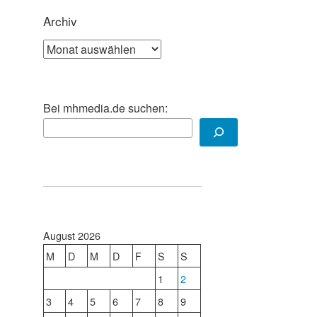
Archiv
Archiv
Bei mhmedia.de suchen:
August 2026
M
D
M
D
F
S
S
1
2
3
4
5
6
7
8
9