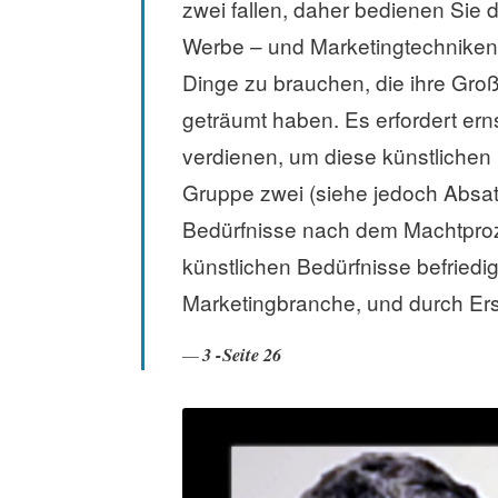
zwei fallen, daher bedienen Sie
a
s
Werbe – und Marketingtechniken 
s
Dinge zu brauchen, die ihre Groß
e
geträumt haben. Es erfordert er
n
verdienen, um diese künstlichen B
Gruppe zwei (siehe jedoch Absa
Bedürfnisse nach dem Machtproz
künstlichen Bedürfnisse befried
Marketingbranche, und durch Ersa
3 -Seite 26