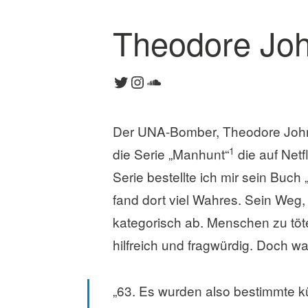
Theodore John
K
o
Twitter
Instagram
SoundCloud
m
m
e
Der UNA-Bomber, Theodore John K
n
t
1
die Serie „Manhunt“
die auf Netf
a
Serie bestellte ich mir sein Buch 
r
fand dort viel Wahres. Sein Weg,
h
i
kategorisch ab. Menschen zu töte
n
hilfreich und fragwürdig. Doch wa
t
e
r
„63. Es wurden also bestimmte kü
l