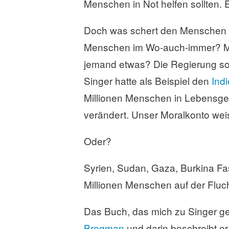
Menschen in Not helfen sollten. E
a
s
s
Doch was schert den Menschen d
e
Menschen im Wo-auch-immer? Mus
n
jemand etwas? Die Regierung sol
Singer hatte als Beispiel den
Ind
Millionen Menschen in Lebensgefa
verändert. Unser Moralkonto wei
Oder?
Syrien, Sudan, Gaza, Burkina Fa
Millionen Menschen auf der Fluc
Das Buch, das mich zu Singer gefü
Bregman
und darin beschreibt er