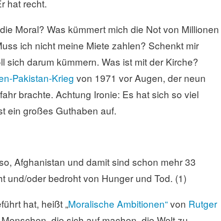
r hat recht.
ie Moral? Was kümmert mich die Not von Millionen
s ich nicht meine Miete zahlen? Schenkt mir
l sich darum kümmern. Was ist mit der Kirche?
ien-Pakistan-Krieg
von 1971 vor Augen, der neun
hr brachte. Achtung Ironie: Es hat sich so viel
st ein großes Guthaben auf.
so, Afghanistan und damit sind schon mehr 33
ht und/oder bedroht von Hunger und Tod. (1)
hrt hat, heißt „
Moralische Ambitionen“
von
Rutger
 Menschen, die sich auf machen, die Welt zu