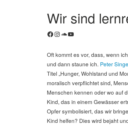
Wir sind lern
K
o
Facebook
Instagram
SoundCloud
YouTube
m
m
e
Oft kommt es vor, dass, wenn ich
n
t
und dann staune ich.
Peter Singe
a
Titel „Hunger, Wohlstand und Moral
r
moralisch verpflichtet sind, Men
h
i
Menschen kennen oder wo auf der 
n
Kind, das in einem Gewässer ert
t
e
Opfer symbolisiert, das wir brin
r
Kind helfen? Dies wird bejaht und
l