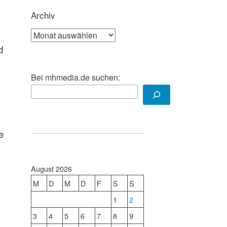
Archiv
Archiv
d
Bei mhmedia.de suchen:
e
August 2026
M
D
M
D
F
S
S
1
2
3
4
5
6
7
8
9