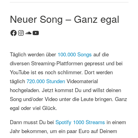
Neuer Song – Ganz egal
1
K
o
Facebook
Instagram
SoundCloud
YouTube
m
m
e
Täglich werden über
100.000 Songs
auf die
n
diversen Streaming-Plattformen gepresst und bei
t
YouTube ist es noch schlimmer. Dort werden
a
täglich
720.000 Stunden
Videomaterial
r
hochgeladen. Jetzt kommst Du und willst deinen
Song und/oder Video unter die Leute bringen. Ganz
egal oder viel Glück.
Dann musst Du bei
Spotify 1000 Streams
in einem
Jahr bekommen, um ein paar Euro auf Deinem