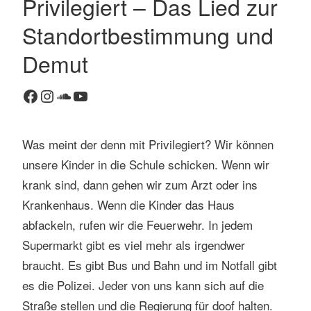
Privilegiert – Das Lied zur
1
Standortbestimmung und
K
o
Demut
m
m
Facebook
Instagram
SoundCloud
YouTube
e
n
t
Was meint der denn mit Privilegiert? Wir können
a
unsere Kinder in die Schule schicken. Wenn wir
r
krank sind, dann gehen wir zum Arzt oder ins
Krankenhaus. Wenn die Kinder das Haus
abfackeln, rufen wir die Feuerwehr. In jedem
Supermarkt gibt es viel mehr als irgendwer
braucht. Es gibt Bus und Bahn und im Notfall gibt
es die Polizei. Jeder von uns kann sich auf die
Straße stellen und die Regierung für doof halten.