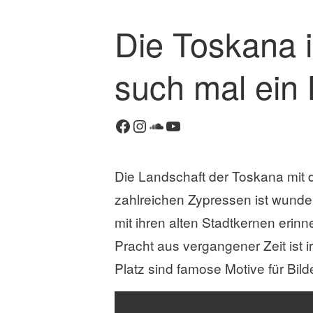
Die Toskana i
1
K
such mal ein 
o
m
m
Facebook
Instagram
SoundCloud
YouTube
e
n
t
Die Landschaft der Toskana mit
a
zahlreichen Zypressen ist wunde
r
mit ihren alten Stadtkernen eri
Pracht aus vergangener Zeit ist 
Platz sind famose Motive für Bilde