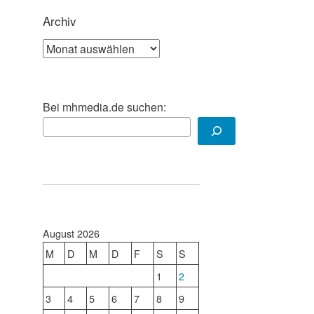
Archiv
Archiv
Bei mhmedia.de suchen:
August 2026
M
D
M
D
F
S
S
1
2
3
4
5
6
7
8
9