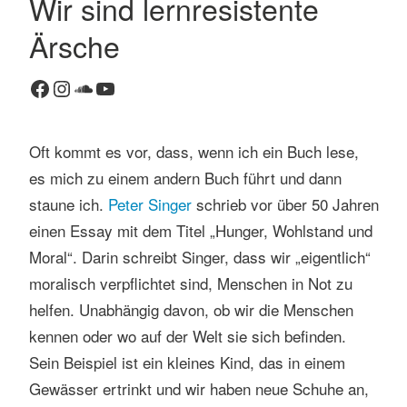
Wir sind lernresistente
K
Ärsche
o
m
Facebook
Instagram
SoundCloud
YouTube
m
e
n
Oft kommt es vor, dass, wenn ich ein Buch lese,
t
es mich zu einem andern Buch führt und dann
a
r
staune ich.
Peter Singer
schrieb vor über 50 Jahren
h
einen Essay mit dem Titel „Hunger, Wohlstand und
i
Moral“. Darin schreibt Singer, dass wir „eigentlich“
n
moralisch verpflichtet sind, Menschen in Not zu
t
helfen. Unabhängig davon, ob wir die Menschen
e
r
kennen oder wo auf der Welt sie sich befinden.
l
Sein Beispiel ist ein kleines Kind, das in einem
a
Gewässer ertrinkt und wir haben neue Schuhe an,
s