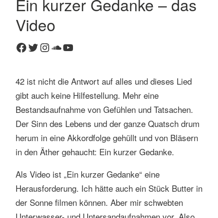
Ein kurzer Gedanke – das
K
Video
o
m
Facebook
Twitter
Instagram
SoundCloud
YouTube
m
e
n
42 ist nicht die Antwort auf alles und dieses Lied
t
gibt auch keine Hilfestellung. Mehr eine
a
r
Bestandsaufnahme von Gefühlen und Tatsachen.
h
Der Sinn des Lebens und der ganze Quatsch drum
i
herum in eine Akkordfolge gehüllt und von Bläsern
n
in den Äther gehaucht: Ein kurzer Gedanke.
t
e
Als Video ist „Ein kurzer Gedanke“ eine
r
Herausforderung. Ich hätte auch ein Stück Butter in
l
der Sonne filmen können. Aber mir schwebten
a
s
Unterwasser- und Untersandaufnahmen vor. Also