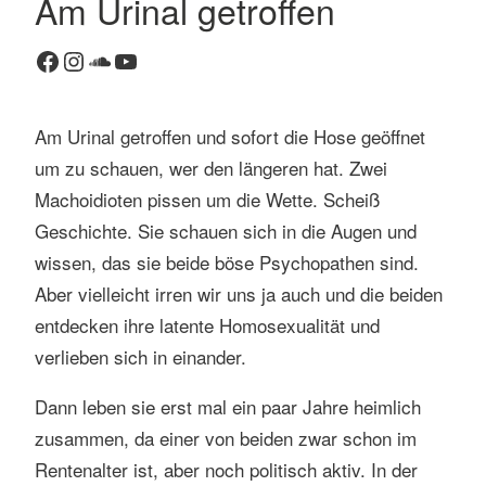
Am Urinal getroffen
K
Facebook
Instagram
SoundCloud
YouTube
o
m
m
Am Urinal getroffen und sofort die Hose geöffnet
e
n
um zu schauen, wer den längeren hat. Zwei
t
Machoidioten pissen um die Wette. Scheiß
a
Geschichte. Sie schauen sich in die Augen und
r
wissen, das sie beide böse Psychopathen sind.
h
Aber vielleicht irren wir uns ja auch und die beiden
i
n
entdecken ihre latente Homosexualität und
t
verlieben sich in einander.
e
r
Dann leben sie erst mal ein paar Jahre heimlich
l
zusammen, da einer von beiden zwar schon im
a
Rentenalter ist, aber noch politisch aktiv. In der
s