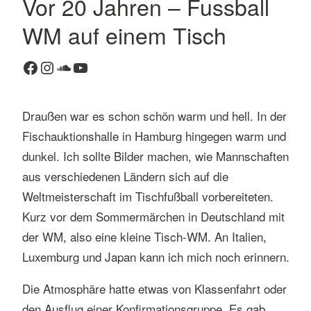
Vor 20 Jahren – Fussball
K
WM auf einem Tisch
o
m
Facebook
Instagram
SoundCloud
YouTube
m
e
n
Draußen war es schon schön warm und hell. In der
t
Fischauktionshalle in Hamburg hingegen warm und
a
r
dunkel. Ich sollte Bilder machen, wie Mannschaften
h
aus verschiedenen Ländern sich auf die
i
Weltmeisterschaft im Tischfußball vorbereiteten.
n
Kurz vor dem Sommermärchen in Deutschland mit
t
der WM, also eine kleine Tisch-WM. An Italien,
e
r
Luxemburg und Japan kann ich mich noch erinnern.
l
Die Atmosphäre hatte etwas von Klassenfahrt oder
a
s
den Ausflug einer Konfirmationsgruppe. Es gab