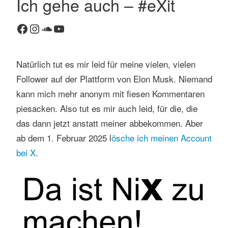
Ich gehe auch – #eXit
K
Facebook
Instagram
SoundCloud
YouTube
o
m
m
Natürlich tut es mir leid für meine vielen, vielen
e
n
Follower auf der Plattform von Elon Musk. Niemand
t
kann mich mehr anonym mit fiesen Kommentaren
a
piesacken. Also tut es mir auch leid, für die, die
r
das dann jetzt anstatt meiner abbekommen. Aber
h
ab dem 1. Februar 2025 l
ösche ich meinen Account
i
n
bei X
.
t
e
r
l
a
s