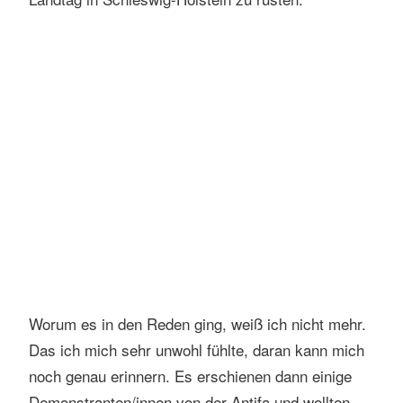
Blasmusik während des Wahlkampfauftaktes der NPD
zur kommenden Landtagswahl in Schleswig-Holstein in
Steinberg bei Itzehoe am 4.12.2004 | Foto:Markus
Hansen | Vertrieb: actionpress.de
Worum es in den Reden ging, weiß ich nicht mehr.
Das ich mich sehr unwohl fühlte, daran kann mich
noch genau erinnern. Es erschienen dann einige
Demonstranten/innen von der Antifa und wollten