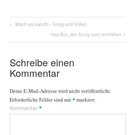
Beitragsnavigation
Previous
Mach es kaputt – Song und Video
Post
Next
Hey Bot, der Song zum reinfallen
Post
Schreibe einen
Kommentar
Deine E-Mail-Adresse wird nicht veröffentlicht.
Erforderliche Felder sind mit
markiert
*
*
Kommentar