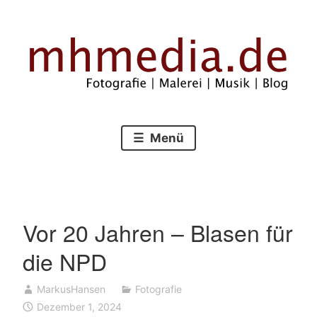
Zum
Inhalt
springen
Fotografie – Malerei – Musik – Blog
mhmedia.de
Menü
Vor 20 Jahren – Blasen für
die NPD
MarkusHansen
Fotografie
Dezember 1, 2024