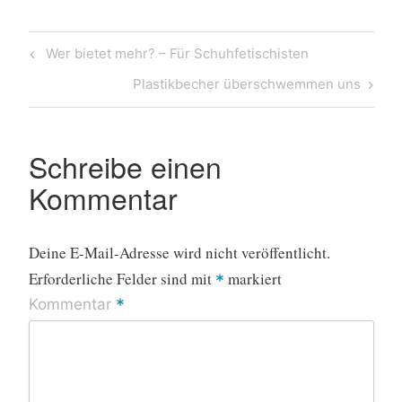
Beitragsnavigation
Previous
Wer bietet mehr? – Für Schuhfetischisten
Post
Next
Plastikbecher überschwemmen uns
Post
Schreibe einen
Kommentar
Deine E-Mail-Adresse wird nicht veröffentlicht.
Erforderliche Felder sind mit
markiert
*
*
Kommentar