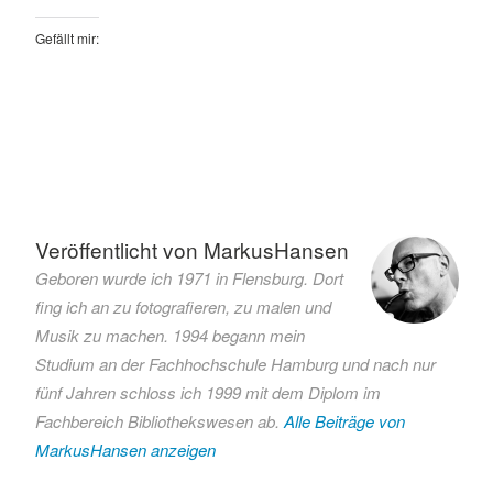
Gefällt mir:
Verschlagwortet
mit
BnW
Veröffentlicht von
MarkusHansen
Hamburg
Geboren wurde ich 1971 in Flensburg. Dort
Jogger
fing ich an zu fotografieren, zu malen und
Läufer
Musik zu machen. 1994 begann mein
Marathon
Studium an der Fachhochschule Hamburg und nach nur
Shell
fünf Jahren schloss ich 1999 mit dem Diplom im
Sponsor
Fachbereich Bibliothekswesen ab.
Alle Beiträge von
Sport
MarkusHansen anzeigen
Veranstaltung