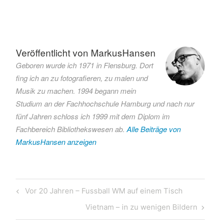
Verschlagwortet
mit
AI
Veröffentlicht von
MarkusHansen
AI-
Geboren wurde ich 1971 in Flensburg. Dort
Storytelling
fing ich an zu fotografieren, zu malen und
Interview
Musik zu machen. 1994 begann mein
KI
Studium an der Fachhochschule Hamburg und nach nur
Satire
fünf Jahren schloss ich 1999 mit dem Diplom im
Video
Fachbereich Bibliothekswesen ab.
Alle Beiträge von
MarkusHansen anzeigen
Beitragsnavigation
Previous
Vor 20 Jahren – Fussball WM auf einem Tisch
Post
Next
Vietnam – in zu wenigen Bildern
Post