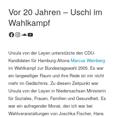
Vor 20 Jahren – Uschi im
K
Wahlkampf
o
m
Facebook
Instagram
SoundCloud
YouTube
m
e
n
Ursula von der Leyen unterstützte den CDU-
t
Kandidaten für Hamburg-Altona
Marcus Weinberg
a
r
im Wahlkampf zur Bundestagswahl 2005. Es war
h
ein langweiliger Raum und ihre Rede ist mir nicht
i
mehr im Gedächtnis. Zu diesem Zeitpunkt war
n
Ursula von der Leyen in Niedersachsen Ministerin
t
für Soziales, Frauen, Familien und Gesundheit. Es
e
r
war ein aufregender Monat, den ich war bei
l
Wahlveranstaltungen von Joschka Fischer, Hans
a