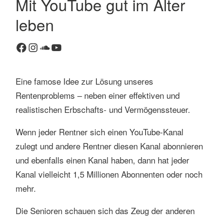
Mit YouTube gut im Alter
K
leben
o
m
Facebook
Instagram
SoundCloud
YouTube
m
e
n
Eine famose Idee zur Lösung unseres
t
Rentenproblems – neben einer effektiven und
a
r
realistischen Erbschafts- und Vermögenssteuer.
h
Wenn jeder Rentner sich einen YouTube-Kanal
i
n
zulegt und andere Rentner diesen Kanal abonnieren
t
und ebenfalls einen Kanal haben, dann hat jeder
e
Kanal vielleicht 1,5 Millionen Abonnenten oder noch
r
mehr.
l
a
Die Senioren schauen sich das Zeug der anderen
s