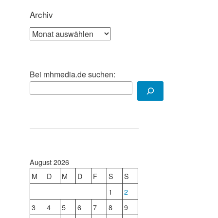
Archiv
Archiv
Bei mhmedia.de suchen:
August 2026
M
D
M
D
F
S
S
1
2
3
4
5
6
7
8
9