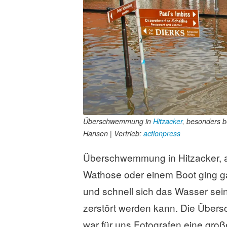
a
s
s
e
n
Überschwemmung in
Hitzacker
, besonders b
Hansen | Vertrieb:
actionpress
Überschwemmung in Hitzacker, al
Wathose oder einem Boot ging ga
und schnell sich das Wasser sein
zerstört werden kann. Die Über
war für uns Fotografen eine gro