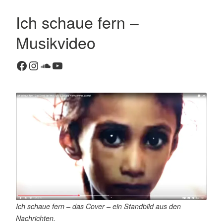
Ich schaue fern –
K
Musikvideo
o
m
Facebook
Instagram
SoundCloud
YouTube
m
e
n
t
a
r
h
i
n
t
e
r
Ich schaue fern – das Cover – ein Standbild aus den
l
Nachrichten.
a