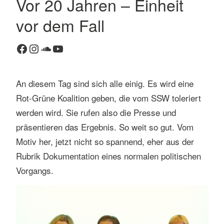
Vor 20 Jahren – Einheit
K
vor dem Fall
o
m
Facebook
Instagram
SoundCloud
YouTube
m
e
n
An diesem Tag sind sich alle einig. Es wird eine
t
Rot-Grüne Koalition geben, die vom SSW toleriert
a
r
werden wird. Sie rufen also die Presse und
h
präsentieren das Ergebnis. So weit so gut. Vom
i
Motiv her, jetzt nicht so spannend, eher aus der
n
Rubrik Dokumentation eines normalen politischen
t
Vorgangs.
e
r
l
a
s