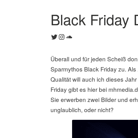
Black Friday
K
o
Twitter
Instagram
SoundCloud
m
m
e
Überall und für jeden Scheiß do
n
t
Sparmythos Black Friday zu. Als 
a
Qualität will auch ich dieses Jahr
r
Friday gibt es hier bei mhmedia.
h
i
Sie erwerben zwei Bilder und erh
n
unglaublich, oder nicht?
t
e
r
l