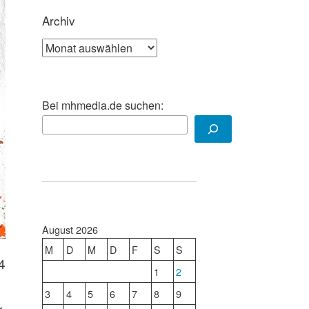
Archiv
Archiv
Bei mhmedia.de suchen:
August 2026
M
D
M
D
F
S
S
4
1
2
3
4
5
6
7
8
9
r