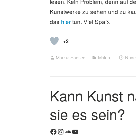
lesen. Kein Problem, denn auf d
Kunstwerke zu sehen und zu kau
das
hier
tun. Viel Spaß.
+2
MarkusHansen
Malerei
Nove
Kann Kunst na
K
o
m
sie es sein?
m
e
n
Facebook
Instagram
SoundCloud
YouTube
t