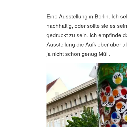
a
r
Eine Ausstellung in Berlin. Ich 
h
i
nachhaltig, oder sollte sie es s
n
gedruckt zu sein. Ich empfinde d
t
Ausstellung die Aufkleber über 
e
r
ja nicht schon genug Müll.
l
a
s
s
e
n