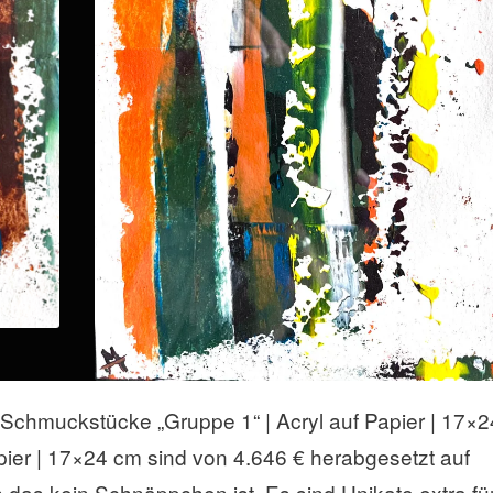
Schmuckstücke „Gruppe 1“ | Acryl auf Papier | 17×2
pier | 17×24 cm sind von 4.646 € herabgesetzt auf
das kein Schnäppchen ist. Es sind Unikate extra fü