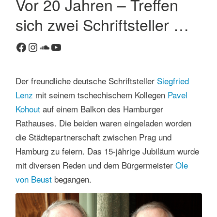
Vor 20 Jahren – Treffen
K
sich zwei Schriftsteller …
o
m
Facebook
Instagram
SoundCloud
YouTube
m
e
n
Der freundliche deutsche Schriftsteller
Siegfried
t
Lenz
mit seinem tschechischem Kollegen
Pavel
a
r
Kohout
auf einem Balkon des Hamburger
h
Rathauses. Die beiden waren eingeladen worden
i
die Städtepartnerschaft zwischen Prag und
n
Hamburg zu feiern. Das 15-jährige Jubiläum wurde
t
mit diversen Reden und dem Bürgermeister
Ole
e
r
von Beust
begangen.
l
a
s