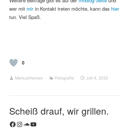
Weitere Beiträge gibt es auf der
mhblog-Seite
und
wer mit
mir
in Kontakt treten möchte, kann das
hier
tun. Viel Spaß.
0
MarkusHansen
Fotografie
Juli 4, 2020
Scheiß drauf, wir grillen.
Facebook
Instagram
SoundCloud
YouTube