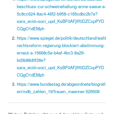
beschluss-zur-schweinehaltung-arme-saeue-a-
5c8cc624-8ac4-46f2-b958-c185cdbc2b7a?
sara_ecid=soci_upd_KsBF0AFjflf0DZCxpPYD
CQgO1dEMph
https://www.spiegel.de/politik/deutschland/wahl
rechtsreform-regierung-blockiert-abstimmung-
erneut-a-15668c5e-b4af-4bc3-8a29-
bd3b88d0f28e?
sara_ecid=soci_upd_KsBF0AFjflf0DZCxpPYD
CQgO1dEMph
https://www.bundestag.de/abgeordnete/biografi
en/mdb_zahlen_19/frauen_maenner-529508