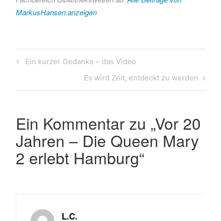
MarkusHansen anzeigen
Beitragsnavigation
Previous
Ein kurzer Gedanke – das Video
Post
Next
Es wird Zeit, entdeckt zu werden
Post
Ein Kommentar zu „
Vor 20
Jahren – Die Queen Mary
2 erlebt Hamburg
“
L.C.