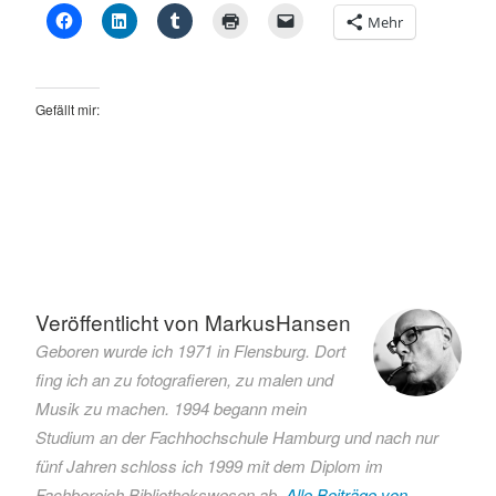
Mehr
Gefällt mir:
Verschlagwortet
mit
kreuzfahrschiff
Veröffentlicht von
MarkusHansen
Kreuzfahrt
Geboren wurde ich 1971 in Flensburg. Dort
Queen
fing ich an zu fotografieren, zu malen und
Mary
Musik zu machen. 1994 begann mein
2
Studium an der Fachhochschule Hamburg und nach nur
Seefahrt
fünf Jahren schloss ich 1999 mit dem Diplom im
Tourismus
Fachbereich Bibliothekswesen ab.
Alle Beiträge von