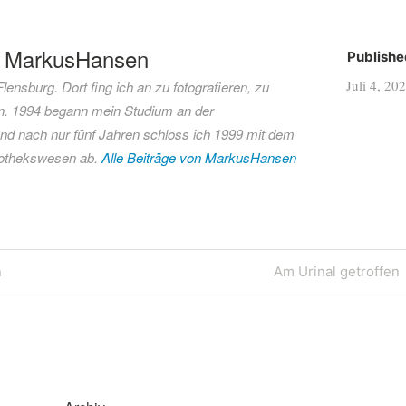
n
MarkusHansen
Publishe
Juli 4, 20
ensburg. Dort fing ich an zu fotografieren, zu
. 1994 begann mein Studium an der
 nach nur fünf Jahren schloss ich 1999 mit dem
iothekswesen ab.
Alle Beiträge von MarkusHansen
Next
n
Am Urinal getroffen
Post