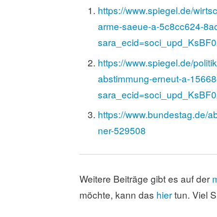
https://www.spiegel.de/wirt
arme-saeue-a-5c8cc624-8a
sara_ecid=soci_upd_KsB
https://www.spiegel.de/polit
abstimmung-erneut-a-1566
sara_ecid=soci_upd_KsB
https://www.bundestag.de/
ner-529508
Weitere Beiträge gibt es auf der
m
möchte, kann das
hier
tun. Viel 