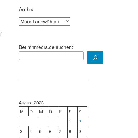
Archiv
Archiv
?
Bei mhmedia.de suchen:
August 2026
M
D
M
D
F
S
S
1
2
3
4
5
6
7
8
9