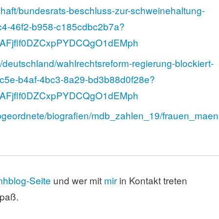
schaft/bundesrats-beschluss-zur-schweinehaltung-
c4-46f2-b958-c185cdbc2b7a?
F0AFjflf0DZCxpPYDCQgO1dEMph
ik/deutschland/wahlrechtsreform-regierung-blockiert-
8c5e-b4af-4bc3-8a29-bd3b88d0f28e?
F0AFjflf0DZCxpPYDCQgO1dEMph
abgeordnete/biografien/mdb_zahlen_19/frauen_maen
hblog-Seite
und wer mit
mir
in Kontakt treten
Spaß.