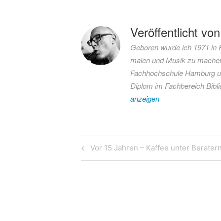
mit
aktuell
Veröffentlicht vo
Bundestag
Geboren wurde ich 1971 in Fl
Fleisch
malen und Musik zu machen
Gesetzte
Fachhochschule Hamburg und
GRÜNE
Diplom im Fachbereich Bibl
Kastenhaltung
anzeigen
Politik
Satiere
Schweine
Beitragsnavigation
Sommerpause
Previous
Vor 15 Jahren – Kaffee unter Berater
Tierquälerei
Post
Tierschutz