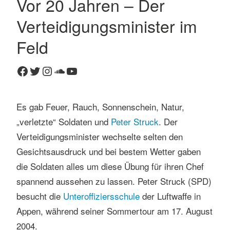
Vor 20 Jahren – Der
2
Verteidigungsminister im
K
o
Feld
m
m
Facebook
Twitter
Instagram
SoundCloud
YouTube
e
n
t
Es gab Feuer, Rauch, Sonnenschein, Natur,
a
„verletzte“ Soldaten und
Peter Struck
. Der
r
Verteidigungsminister wechselte selten den
e
Gesichtsausdruck und bei bestem Wetter gaben
die Soldaten alles um diese Übung für ihren Chef
spannend aussehen zu lassen. Peter Struck (SPD)
besucht die
Unteroffiziersschule
der Luftwaffe in
Appen, während seiner Sommertour am 17. August
2004.