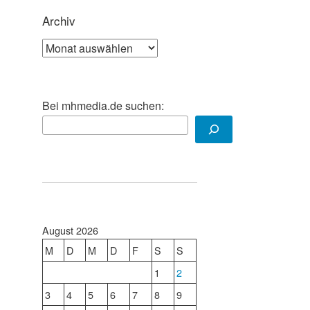
Archiv
Archiv
u
Bei mhmedia.de suchen:
d
August 2026
M
D
M
D
F
S
S
1
2
3
4
5
6
7
8
9