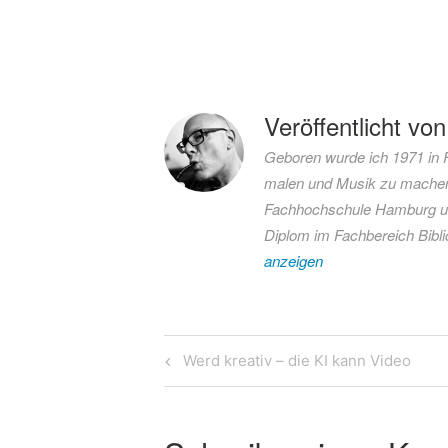
Verschlagwortet
mit
2005
Veröffentlicht vo
Bundeskanzler
Geboren wurde ich 1971 in Fl
Gerhard
malen und Musik zu machen
Schröder
Fachhochschule Hamburg und
Neuwahlen
Diplom im Fachbereich Bibl
Siegerpose
anzeigen
Beitragsnavigation
Previous
Werd kreativ – die KI kann Video
Post