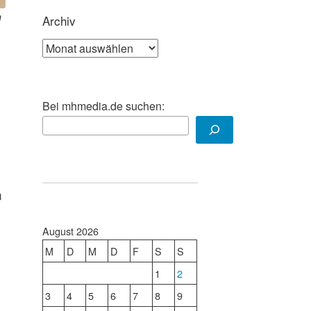
n
Archiv
Archiv
Bei mhmedia.de suchen:
n
August 2026
M
D
M
D
F
S
S
1
2
3
4
5
6
7
8
9