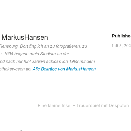
n
MarkusHansen
Publishe
Juli 5, 20
ensburg. Dort fing ich an zu fotografieren, zu
. 1994 begann mein Studium an der
 nach nur fünf Jahren schloss ich 1999 mit dem
iothekswesen ab.
Alle Beiträge von MarkusHansen
Next
Eine kleine Insel – Trauerspiel mit Despoten
Post