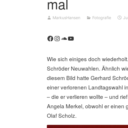
mal
MarkusHansen
Fotografie
Ju
Facebook
Instagram
SoundCloud
YouTube
Wie sich einiges doch wiederhol
Schröder Neuwahlen. Ähnlich wie
diesem Bild hatte Gerhard Schröd
einer verlorenen Landtagswahl i
– die er verlieren wollte – und 
Angela Merkel, obwohl er einen 
Olaf Scholz.