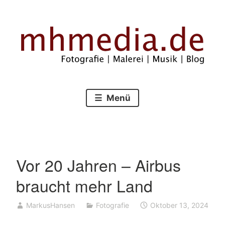
Zum
Inhalt
springen
Fotografie – Malerei – Musik – Blog
mhmedia.de
Menü
Vor 20 Jahren – Airbus
braucht mehr Land
MarkusHansen
Fotografie
Oktober 13, 2024