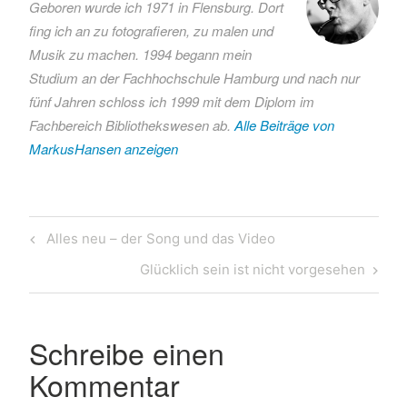
Geboren wurde ich 1971 in Flensburg. Dort
Finkenwerder
fing ich an zu fotografieren, zu malen und
Flugzeug
Musik zu machen. 1994 begann mein
Mühlenberger
Studium an der Fachhochschule Hamburg und nach nur
Loch
fünf Jahren schloss ich 1999 mit dem Diplom im
Neuenfelde
Fachbereich Bibliothekswesen ab.
Alle Beiträge von
Protest
MarkusHansen anzeigen
startbahn
Beitragsnavigation
Previous
Alles neu – der Song und das Video
Post
Next
Glücklich sein ist nicht vorgesehen
Post
Schreibe einen
Kommentar