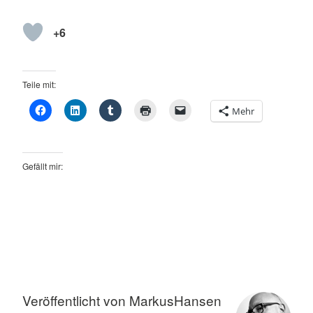
+6
Teile mit:
Mehr
Gefällt mir:
Verschlagwortet
mit
airbus
Veröffentlicht von
MarkusHansen
Demonstration